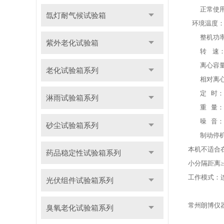
正常使
氙灯耐气候试验箱
环境温度
整机功
紫外老化试验箱
转
速
离心容
老化试验箱系列
相对离
定
时：
淋雨试验箱系列
重
量：
噪
音
：
砂尘试验箱系列
制动停
本机不适合
药品稳定性试验箱系列
小分隔距离≥1
工作模式：
光伏组件试验箱系列
常州朗博仪
臭氧老化试验箱系列