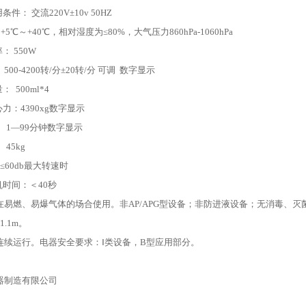
用条件
：
交流
220V±10v 50HZ
：
+5℃～+40℃，相对湿度为≤80%，大气压力860hPa-1060hPa
率：
550
W
：
500-
42
00转/分±
20
转
/分 可调 数字显示
量：
500ml*4
心力：
4390
xg数字显示
1—99分钟数字显示
45kg
≤6
0
db最大转速时
机时间：＜
40秒
在易燃、易爆气体的场合使用。非
AP/APG型设备；非防进液设备；无消毒、
.1m。
连续运行
。
电器安全要求：
Ⅰ类设备，B型应用部分。
器制造有限公司