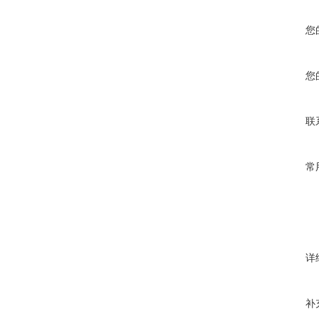
您
您
联
常
详
补