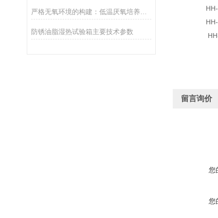
HH-6 控
严格无氧环境的构建：低温厌氧培养箱工作原理与核心技术解析
HH-6单列
防锈油脂湿热试验箱主要技术参数
HH-8 控
留言询价
您
您