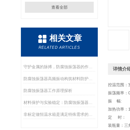
查看全部
相关文章
RELATED ARTICLES
守护金属的脉搏，防腐蚀振荡器的作用解析
详情介
防腐蚀振荡器高频振动构筑材料防护的“隐形屏障”
控温范围：室
防腐蚀振荡器工作原理探析
振荡频率：0—
振 幅: 
材料保护与实验稳定：防腐蚀振荡器的作用
加热功率：1
非标定做恒温水箱是满足特殊需求的精准温控利器
定 时： 0
装瓶量：三角烧