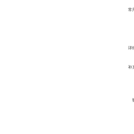
常
详
补