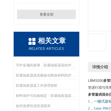
查看全部
相关文章
RELATED ARTICLES
守护金属的脉搏，防腐蚀振荡器的作用解析
详情介绍
防腐蚀振荡器高频振动构筑材料防护的“隐形屏障”
LBMS200
多管
防腐蚀振荡器工作原理探析
管进行混匀培
多管漩涡混合
材料保护与实验稳定：防腐蚀振荡器的作用
1，一键式旋
如何选择恒温恒湿摇床
2，
1min 9
9h