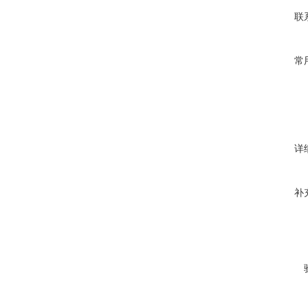
联
常
详
补