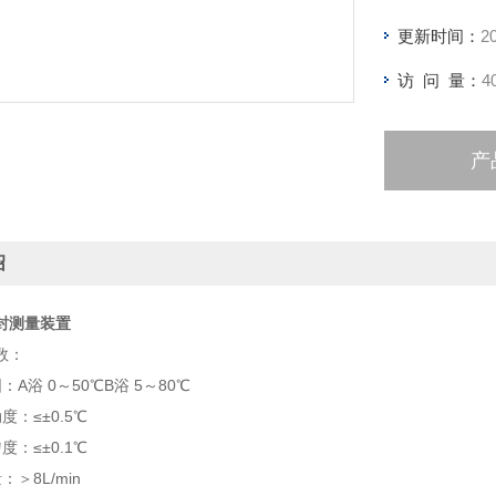
更新时间：
2
访 问 量：
4
产
绍
封测量装置
数：
A浴 0～50℃B浴 5～80℃
度：≤±0.5℃
度：≤±0.1℃
＞8L/min