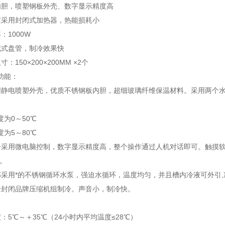
内胆，喷塑钢板外壳、数字显示精度高
置采用封闭式加热器，热能损耗小
：1000W
藏式盘管，制冷效果快
：150×200×200MM ×2个
功能：
用静电喷塑外壳，优质不锈钢板内胆，超细玻璃纤维保温材料。采用两个
为0～50℃
为5～80℃
分采用微电脑控制，数字显示精度高，整个操作通过人机对话即可。触摸软
℃。
部采用*的不锈钢循环水泵，强迫水循环，温度均匀，并且槽内冷液可外引
全封闭品牌压缩机组制冷。声音小，制冷快。
：5℃～＋35℃（24小时内平均温度≤28℃）