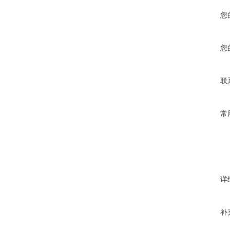
您
您
联
常
详
补