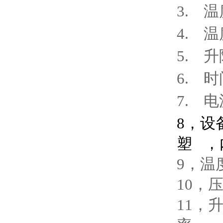
3.
温
4.
温
5.
升
6.
时
7.
电
8，设
塑 ，
9，温
10，
11，