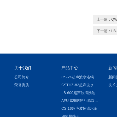
上一篇：
Q
下一篇：
LB
关于我们
产品中心
新闻
公司简介
CS-24超声波水浴锅
新闻
荣誉资质
CSTHZ-82超声波水浴振荡器
技术
LB-600超声波清洗池
AFU-025防锈油脂湿热试验箱
CS-16超声波恒温水浴
四氟搅拌子