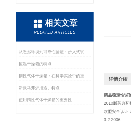
相关文章
RELATED ARTICLES
从恶劣环境到可靠性验证：步入式试验箱的核心价值
恒温干燥箱的特点
惰性气体干燥箱：在科学实验中的重要作用
详情介绍
新款马弗炉用途、特点
药品稳定性试
使用惰性气体干燥箱的重要性
2010版药典药
欧盟安全认证：EN55
3-2:2006