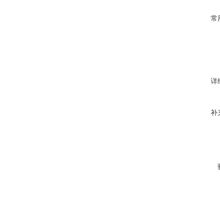
常
详
补