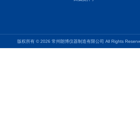
版权所有 © 2026 常州朗博仪器制造有限公司 All Rights Rese