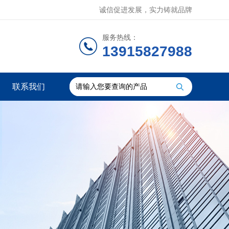
诚信促进发展，实力铸就品牌
服务热线：
13915827988
联系我们