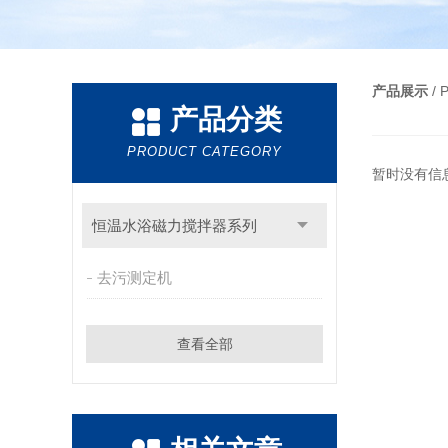
产品展示
/
产品分类
PRODUCT CATEGORY
暂时没有信
恒温水浴磁力搅拌器系列
去污测定机
查看全部