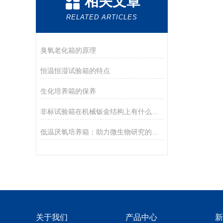
相关文章
RELATED ARTICLES
臭氧老化箱的原理
恒温恒湿试验箱的特点
生化培养箱的保养
非标试验箱在机械钣金结构上有什么特征？
低温厌氧培养箱：助力微生物研究的新工具
关于我们
产品中心
新