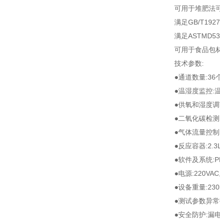
可用于堆肥法
满足GB/T1927
满足ASTMD533
可用于食品包
技术参数:
●通道数量:3
●温湿度监控:温度
●供氧和湿度调
●二氧化碳检测
●气体流量控制:控
●反应容器:2.
●软件及系统:P
●电源:220VAC,
●设备重量:230
●测试参数异
●安全防护:漏