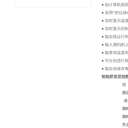
● 由计算机按国
● 采用*的
● 实时显示温
● 实时显示控
● 能在线运行
● 输入测到
● 能查询温
● 可分别进行
● 能自动保
智能胶质层指
功
测
准
测
测
升