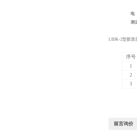
电
测
LBJK-2
型胶质
序号
1
2
3
留言询价