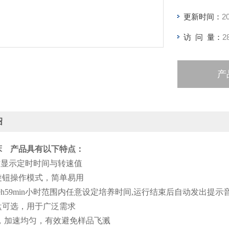
更新时间：
2
访 问 量：
2
产
绍
床 产品具有以下特点
：
时显示定时时间与转速值
旋钮操作模式，简单易用
~ 99h59min小时范围内任意设定培养时间,运行结束后自动发出提示
盘可选，用于广泛需求
动，加速均匀，有效避免样品飞溅