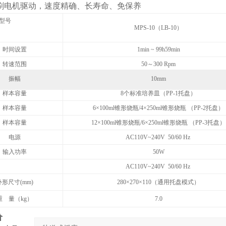
无刷电机驱动，速度精确、长寿命、免保养
型号
MPS-10（LB-10）
时间设置
1min ~ 99h59min
转速范围
50
～300 Rpm
振幅
10mm
样本容量
8
个标准培养皿（PP-1托盘）
样本容量
6×100ml
锥形烧瓶/4×250ml锥形烧瓶 （PP-2托盘）
样本容量
12×100ml
锥形烧瓶/6×250ml锥形烧瓶 （PP-3托盘）
电源
AC110V~240V 50/60 Hz
输入功率
50W
AC110V~240V 50/60 Hz
外形尺寸(mm)
280
×270×110（通用托盘模式）
重 量（kg）
7.0
价